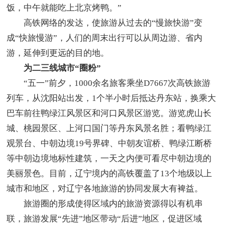
饭，中午就能吃上北京烤鸭。”
高铁网络的发达，使旅游从过去的“慢旅快游”变
成“快旅慢游”，人们的周末出行可以从周边游、省内
游，延伸到更远的目的地。
为二三线城市“圈粉”
“五一”前夕，1000余名旅客乘坐D7667次高铁旅游
列车，从沈阳站出发，1个半小时后抵达丹东站，换乘大
巴车前往鸭绿江风景区和河口风景区游览。游览虎山长
城、桃园景区、上河口国门等丹东风景名胜；看鸭绿江
观景台、中朝边境19号界碑、中朝友谊桥、鸭绿江断桥
等中朝边境地标性建筑，一天之内便可看尽中朝边境的
美丽景色。目前，辽宁境内的高铁覆盖了13个地级以上
城市和地区，对辽宁各地旅游的协同发展大有裨益。
旅游圈的形成使得区域内的旅游资源得以有机串
联，旅游发展“先进”地区带动“后进”地区，促进区域