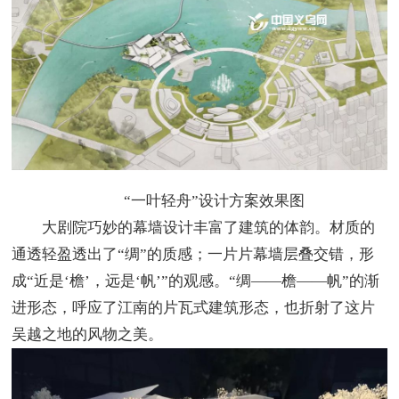
“一叶轻舟”设计方案效果图
大剧院巧妙的幕墙设计丰富了建筑的体韵。材质的
通透轻盈透出了“绸”的质感；一片片幕墙层叠交错，形
成“近是‘檐’，远是‘帆’”的观感。“绸——檐——帆”的渐
进形态，呼应了江南的片瓦式建筑形态，也折射了这片
吴越之地的风物之美。