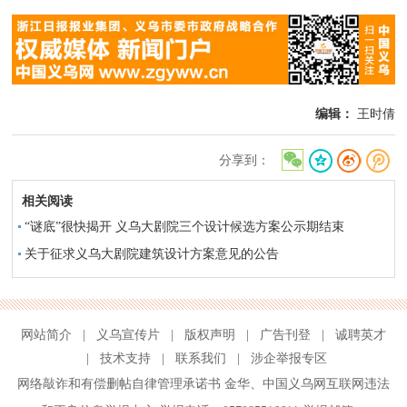
编辑：
王时倩
分享到：
相关阅读
“谜底”很快揭开 义乌大剧院三个设计候选方案公示期结束
关于征求义乌大剧院建筑设计方案意见的公告
网站简介
|
义乌宣传片
|
版权声明
|
广告刊登
|
诚聘英才
|
技术支持
|
联系我们
|
涉企举报专区
网络敲诈和有偿删帖自律管理承诺书
金华
、
中国义乌网互联网违法