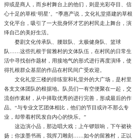
抑或是商人，而乡村舞台上的他们，则是光彩夺目、信
心十足的草根‘明星’。”季惠产说，文化礼堂搭建的草根
文化平台，吸引了一大批身怀才艺的村民走上舞台，演
绎自己的美好生活。
婺剧文化传承队、腰鼓队、太极健身队、篮球
队……这些扎根于留雅村的文体队伍，在村民的日常生
活中寻找创作题材，用接地气的形式进行再度演绎，使
得扎根群众基层的作品在村民间广受欢迎。
文化礼堂三楼的排练室和礼堂外的大广场，是村里
各支文体团队的根据地。队员们一有空便聚在一起，交
流创作素材，从中择取优秀的进行完善，形成最后的作
品。“与专业文艺团体相比，他们的节目或许不那么专
业，却带着村民发自内心的快乐。”
这边演小品，那边唱大戏；上午锣鼓响，下午裙袂
扬；你泼墨书画，我挥刀雕刻……如今的留雅村，正以