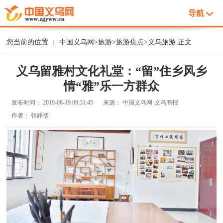
导航
您当前的位置 ：
中国义乌网
>
旅游
>
旅游焦点
>
义乌旅游
正文
义乌留雅村文化礼堂：“留”住乡风乡
情“雅”乐一方群众
发布时间：
2019-08-19 09:31:45
来源：
中国义乌网·义乌商报
作者：
张静恬