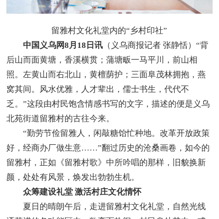
留雅村文化礼堂内的“乡村印社”
中国义乌网8月18日讯
（义乌商报记者 张静恬）“背
后山而面黄塘，香溪横贯；蒲塘畈一马平川，前山相
照。左黄山而右北山，黄檀荫护；三面阜茂林拥抱，燕
窝其间。风水优雅，人才辈出，儒士书生，代代不
乏。”这段由村民饱含情感书写的文字，描述的便是义乌
北苑街道留雅村的古往今来。
“勤劳节俭留雅人，闲敲糖饴忙种地。改革开放政策
好，经商办厂做生意……”翻过历史的沧桑画卷，如今的
留雅村，正如《留雅村歌》中所吟唱的那样，旧貌换新
颜，处处有风景，焕发出勃勃生机。
众筹建设礼堂 激活村庄文化情怀
夏日的晴朗午后，走进留雅村文化礼堂，自然光线