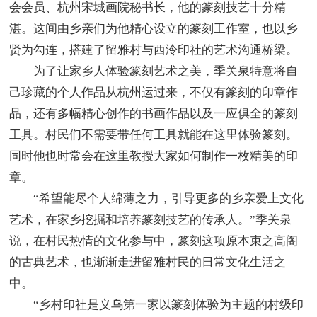
会会员、杭州宋城画院秘书长，他的篆刻技艺十分精
湛。这间由乡亲们为他精心设立的篆刻工作室，也以乡
贤为勾连，搭建了留雅村与西泠印社的艺术沟通桥梁。
为了让家乡人体验篆刻艺术之美，季关泉特意将自
己珍藏的个人作品从杭州运过来，不仅有篆刻的印章作
品，还有多幅精心创作的书画作品以及一应俱全的篆刻
工具。村民们不需要带任何工具就能在这里体验篆刻。
同时他也时常会在这里教授大家如何制作一枚精美的印
章。
“希望能尽个人绵薄之力，引导更多的乡亲爱上文化
艺术，在家乡挖掘和培养篆刻技艺的传承人。”季关泉
说，在村民热情的文化参与中，篆刻这项原本束之高阁
的古典艺术，也渐渐走进留雅村民的日常文化生活之
中。
“乡村印社是义乌第一家以篆刻体验为主题的村级印