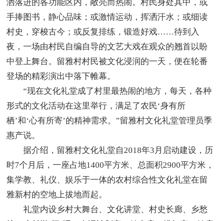
洒落进的各功能区内，敞亮而热闹。村民身处其中，或
手捧图书，静心品味；或激情运动，挥洒汗水；或细读
村史，穿梭古今；或反复排练，锻造好戏……待到入
夜，一场由村民自编自导的文艺大戏在观众的翘首以盼
中登上舞台。留雅村村民被文化浸润的一天，便在轮番
登场的精彩演出中落下帷幕。
“现在文化礼堂成了村里最热闹的地方，每天，各种
形式的文化活动在这里举行，满足了农民‘身有所
栖’和‘心有所寄’的精神需求。”留雅村文化礼堂管理员季
惠产说。
据介绍，留雅村文化礼堂自2018年3月启动建设，历
时7个月后，一座占地1400平方米、总面积2900平方米，
集学教、礼仪、娱乐于一体的农村综合性文化礼堂在留
雅新村的空地上拔地而起。
礼堂内设乡村大舞台、文化讲堂、村史长廊、乡愁