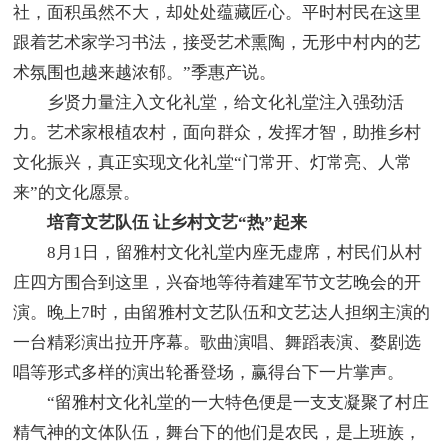
社，面积虽然不大，却处处蕴藏匠心。平时村民在这里
跟着艺术家学习书法，接受艺术熏陶，无形中村内的艺
术氛围也越来越浓郁。”季惠产说。
乡贤力量注入文化礼堂，给文化礼堂注入强劲活
力。艺术家根植农村，面向群众，发挥才智，助推乡村
文化振兴，真正实现文化礼堂“门常开、灯常亮、人常
来”的文化愿景。
培育文艺队伍 让乡村文艺“热”起来
8月1日，留雅村文化礼堂内座无虚席，村民们从村
庄四方围合到这里，兴奋地等待着建军节文艺晚会的开
演。晚上7时，由留雅村文艺队伍和文艺达人担纲主演的
一台精彩演出拉开序幕。歌曲演唱、舞蹈表演、婺剧选
唱等形式多样的演出轮番登场，赢得台下一片掌声。
“留雅村文化礼堂的一大特色便是一支支凝聚了村庄
精气神的文体队伍，舞台下的他们是农民，是上班族，