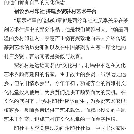
的他们都有自己的文化信念。
创设乡村印社 搭建乡贤驻村艺术平台
“展示柜里的这些印章都是西泠印社社员季关泉在篆
刻艺术生涯中的部分作品，他是我们留雅村人。”翰墨四
溢的乡村印社内，季惠产正饶有兴致地向来人介绍传统
篆刻艺术的历史渊源以及在中国篆刻界占有一席之地的
村庄乡贤，言语间满是骄傲与欣喜。
留雅村是远近闻名的“文化村”，村民中不乏在文化
艺术界颇有建树的名家。生于故土的乡贤，虽然远走他
乡，但依旧情系乡里。今年年初，功能齐全的留雅村文
化礼堂投入使用，为乡贤们提供了顺势而为的契机。在
文化的感召下，“乡村印社”应运而生，为乡贤艺术家根
植家乡、反哺乡亲提供了艺术载体。而精心设立的主题
艺术工作室，也成了村庄文化礼堂的一面金字招牌。
印社主人季关泉现为西泠印社社员、中国书法家协