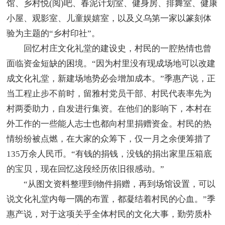
馆、乡村悦(阅)吧、春泥计划室、健身房、排舞室、健康
小屋、观影室、儿童娱嬉室，以及义乌第一家以篆刻体
验为主题的“乡村印社”。
回忆村庄文化礼堂的建设史，村民的一腔热情也曾
面临资金短缺的困境。“因为村里没有现成场地可以改建
成文化礼堂，新建场地势必会增加成本。”季惠产说，正
当工程止步不前时，留雅村党员干部、村民代表率先为
村两委助力，自发进行集资。在他们的影响下，本村在
外工作的一些能人志士也都向村里捐赠资金。村民的热
情纷纷被点燃，在大家的众筹下，仅一月之余便筹措了
135万余人民币。“有钱的捐钱，没钱的捐出家里压箱底
的宝贝，现在回忆这段经历依旧很感动。”
“从图文资料整理到物件捐赠，再到场馆设置，可以
说文化礼堂内每一隅的布置，都凝结着村民的心血。”季
惠产说，对于这项关乎全体村民的文化大事，勤劳质朴