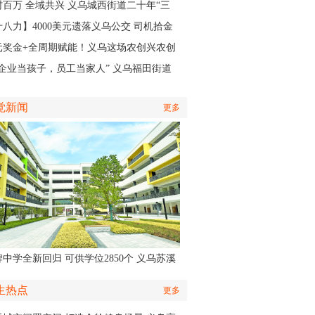
籍医生
村百万 全域共兴 义乌城西街道二十年“三
”实践，绘就产业共富新图景
十八力】4000美元遗落义乌公交 司机拾金
昧获外国客商点赞
元奖金+全周期赋能！义乌这场农创兴农创
大赛开启报名
把企业当孩子，员工当家人” 义乌福田街道
何培育出一家“奖奔驰”的企业
觉新闻
更多
中学全新回归 可供学位2850个 义乌苏溪
学9月投用
生热点
更多