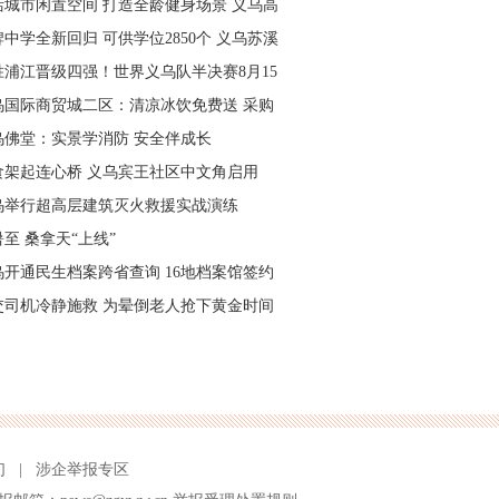
活城市闲置空间 打造全龄健身场景 义乌高
量落地省级文体民生实事
中学全新回归 可供学位2850个 义乌苏溪
学9月投用
胜浦江晋级四强！世界义乌队半决赛8月15
主场开打
乌国际商贸城二区：清凉冰饮免费送 采购
可就近领取
乌佛堂：实景学消防 安全伴成长
食架起连心桥 义乌宾王社区中文角启用
乌举行超高层建筑灭火救援实战演练
至 桑拿天“上线”
乌开通民生档案跨省查询 16地档案馆签约
作
交司机冷静施救 为晕倒老人抢下黄金时间
们
|
涉企举报专区