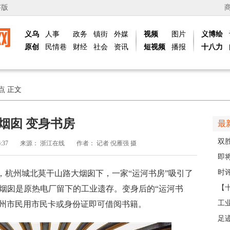
字版
义乌
人事
政务
镇街
外媒
视频
图片
义博绘
原创
民情巷
财经
社会
资讯
短视频
播报
十八力
点
正文
烟囱 变身书房
最
双
6:37
来源：
浙江在线
作者：
记者 倪雁强 摄
日
即
台
时评
日，杭州城北莫干山路大烟囱下，一家“运河书房”吸引了
【
大烟囱是原热电厂留下的工业遗存。变身后的“运河书
那
工
杭州市民用市民卡或身份证即可借阅书籍。
社区
足