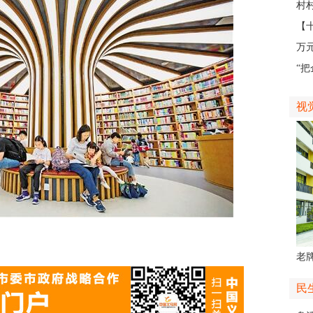
外
村
地
【
不
万
业
“
如
视
老牌
中
民