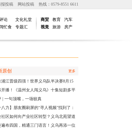
商报投稿
网站投稿
热线：0579-8551 6611
评论
文化礼堂
商贸
教育
汽车
阔忙食
专题汇
视觉
旅游
房产
新原创
更多
胜浦江晋级四强！世界义乌队半决赛8月15
主场开打
将开播！《温州女人闯义乌》十集短剧多平
同步上线
 | 一句顶嘴，一场较真
十八力】朋友圈刷屏的“寻人视频”找到了：
个递出雨衣的义乌排水人，原来是他
业社区如何向产业社区转型？义乌北苑望道
将IP作为“金钥匙”
迹遍布四国，精通三门语言！义乌再添一位