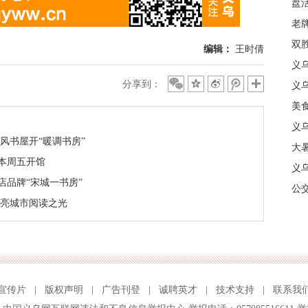
盘
质
老牌
中
双
编辑：
王时倩
日
义
分享到：
商
义
美
义
风书屋开“暖调书房”
大暑
本周五开馆
义
品牌“宋城一书房”
合
公
点亮城市阅读之光
宣传片
|
版权声明
|
广告刊登
|
诚聘英才
|
技术支持
|
联系我