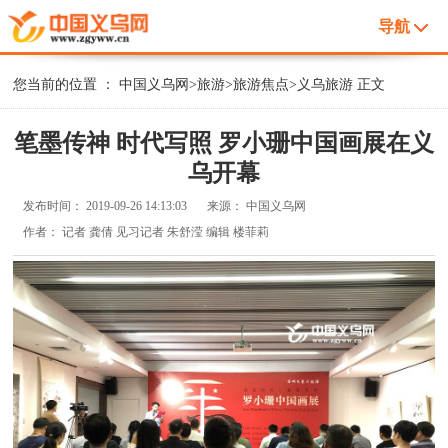
导航
您当前的位置 ：
中国义乌网
>
旅游
>
旅游焦点
>
义乌旅游
正文
笔墨传神 时代写照 罗小珊中国画展在义
乌开幕
发布时间：
2019-09-26 14:13:03
来源：
中国义乌网
作者：
记者 龚倩 见习记者 朱舒滢 编辑 楼菲莉