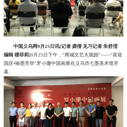
中国义乌网9月25日讯(记者 龚倩 见习记者 朱舒滢
编辑 楼菲莉)
9月25日下午，“商城文艺大观园”——“喜迎
国庆•翰墨芳华”罗小珊中国画展在义乌市七墨美术馆开
幕。