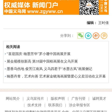
编辑：
王时倩
分享到：
相关阅读
“喜迎国庆·翰墨芳华”罗小珊中国画展开展
展会规模创新高 第18届中国框画展在义乌开展
墨香乌伤地 俊芳江南风 义乌四君子“水墨古风”画展侧记
翰墨丹青，艺术向善 艺术家金晓海画展暨爱心义卖活动在义开幕
网站简介
|
义乌宣传片
|
版权声明
|
广告刊登
|
诚聘英才
|
技术支持
|
联系我们
|
涉企举报专区